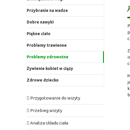
Przybranie na wadze
Dobre nawyki
P
p
Piękne ciało
c
Problemy trawienne
Z
i
Problemy zdrowotne
c
Żywienie kobiet w ciąży
M
Zdrowe dziecko
j
k
b
Przygotowanie do wizyty
Przebieg wizyty
Analiza składu ciała