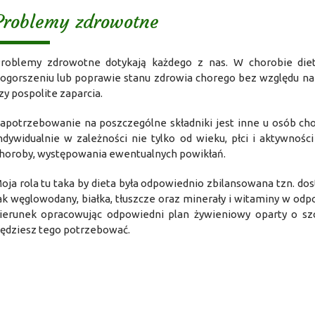
Problemy zdrowotne
roblemy zdrowotne dotykają każdego z nas. W chorobie die
ogorszeniu lub poprawie stanu zdrowia chorego bez względu na
zy pospolite zaparcia.
apotrzebowanie na poszczególne składniki jest inne u osób cho
ndywidualnie w zależności nie tylko od wieku, płci i aktywnoś
horoby, występowania ewentualnych powikłań.
oja rola tu taka by dieta była odpowiednio zbilansowana tzn. do
ak węglowodany, białka, tłuszcze oraz minerały i witaminy w od
ierunek opracowując odpowiedni plan żywieniowy oparty o sz
ędziesz tego potrzebować.